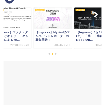
aly
Anomaly
Anomaly
ngress】エノク・ダ
【Ingress】Myriadのエ
【Ingress】1月12
ビーとキャリー・キャ
ンベデッドレポーターの
(土)！千葉・千葉駅
ルによるYo...
募集開始！
RESのDli...
2019年10月23日
2019年7月7日
2019年