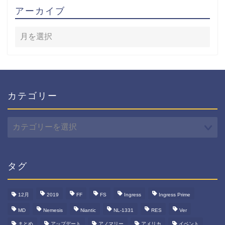
アーカイブ
カテゴリー
カ
テ
ゴ
リ
ー
タグ
12月
2019
FF
FS
Ingress
Ingress Prime
MD
Nemesis
Niantic
NL-1331
RES
Ver
まとめ
アップデート
アノマリー
アメリカ
イベント