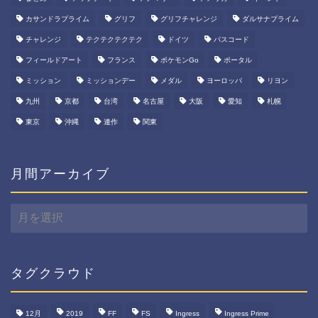
カサンドラプライム
グリフ
グリフチャレンジ
ダルサナプライム
チャレンジ
テクテクテクテク
ドイツ
パスコード
フィールドアート
フランス
ポケモンGo
ポータル
ミッション
ミッションデー
メダル
ヨーロッパ
リヨン
九州
京都
台湾
名古屋
大阪
愛知
札幌
東京
沖縄
連作
関東
月間アーカイブ
月
間
ア
ー
カ
タグクラウド
イ
ブ
12月
2019
FF
FS
Ingress
Ingress Prime