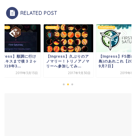
RELATED POST
Saturday
Anomaly
FirstSaturday
ngress】順調に行け
【Ingress】久ぶりのア
【Ingress】FS郡山
オニキスまで後３２ヶ
ノマリー！トリノアノマ
島)のあれこれ【201
2019年3...
リーへ参加してみ...
9月7日】
2019年3月13日
2017年9月30日
2019年8