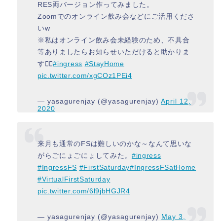
RES両バージョン作ってみました。
Zoomでのオンライン飲み会などにご活用くださ
いw
※私はオンライン飲み会未経験のため、不具合
等ありましたらお知らせいただけると助かりま
す🙇‍♀️
#ingress
#StayHome
pic.twitter.com/xgCOz1PEi4
— yasagurenjay (@yasagurenjay)
April 12,
2020
来月も通常のFSは難しいのかな～なんて思いな
がらごにょごにょしてみた。
#ingress
#IngressFS
#FirstSaturday
#IngressFSatHome
#VirtualFirstSaturday
pic.twitter.com/6l9jbHGJR4
— yasagurenjay (@yasagurenjay)
May 3,