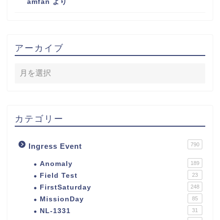
amfan
より
アーカイブ
カテゴリー
790
Ingress Event
Anomaly
189
Field Test
23
FirstSaturday
248
MissionDay
85
NL-1331
31