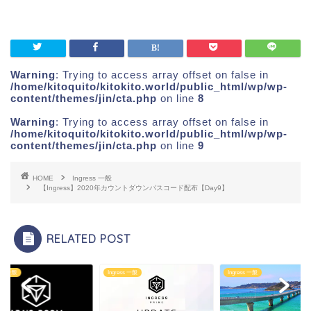
Warning
: Trying to access array offset on false in
/home/kitoquito/kitokito.world/public_html/wp/wp-
content/themes/jin/cta.php
on line
8
Warning
: Trying to access array offset on false in
/home/kitoquito/kitokito.world/public_html/wp/wp-
content/themes/jin/cta.php
on line
9
HOME
Ingress 一般
【Ingress】2020年カウントダウンパスコード配布【Day9】
RELATED POST
ess 一般
Ingress 一般
Ingress 一般