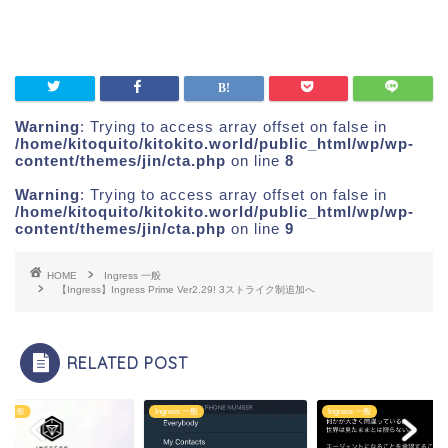
Warning
: Trying to access array offset on false in
/home/kitoquito/kitokito.world/public_html/wp/wp-
content/themes/jin/cta.php
on line
8
Warning
: Trying to access array offset on false in
/home/kitoquito/kitokito.world/public_html/wp/wp-
content/themes/jin/cta.php
on line
9
HOME
Ingress 一般
【Ingress】Ingress Prime Ver2.29! 3ストライク制追加へ
RELATED POST
ess 一般
Ingress 一般
Ingress 一般