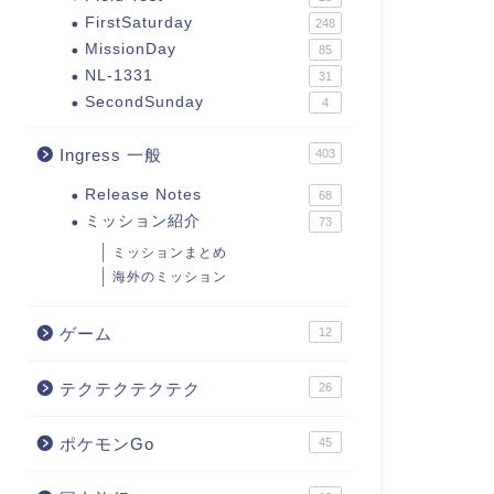
FirstSaturday
248
MissionDay
85
NL-1331
31
SecondSunday
4
Ingress 一般
403
Release Notes
68
ミッション紹介
73
ミッションまとめ
海外のミッション
ゲーム
12
テクテクテクテク
26
ポケモンGo
45