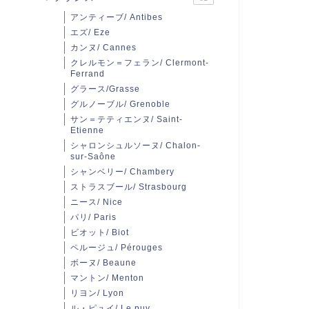
アンティーブ/ Antibes
エズ/ Eze
カンヌ/ Cannes
クレルモン＝フェラン/ Clermont-
Ferrand
グラース/Grasse
グルノーブル/ Grenoble
サン＝テティエンヌ/ Saint-
Etienne
シャロンシュルソーヌ/ Chalon-
sur-Saône
シャンベリー/ Chambery
ストラスブール/ Strasbourg
ニース/ Nice
パリ/ Paris
ビオット/ Biot
ペルージュ/ Pérouges
ボーヌ/ Beaune
マントン/ Menton
リヨン/ Lyon
ル・ピュイ/ Le puy