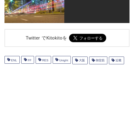
Twitter でKitokitoを
ENL
FF
RES
Unight
大阪
御堂筋
近畿