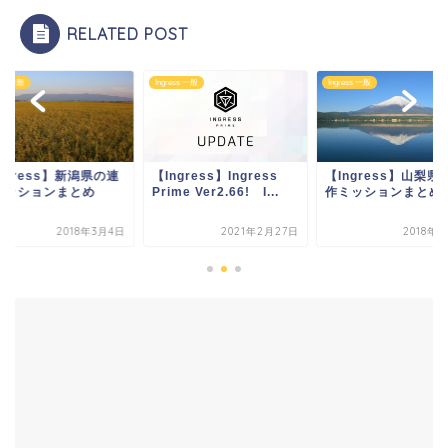
RELATED POST
ess 一般
Ingress 一般
Ingress 一般
ngress】Ingress
【Ingress】山梨県の連
【Ingress】新潟県
me Ver2.66! I...
作ミッションまとめ
作ミッションまとめ
2021年2月27日
2018年3月4日
2018年