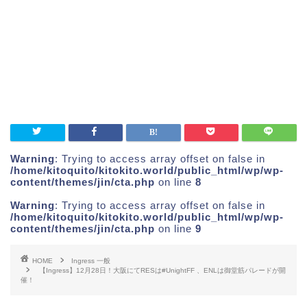
Warning
: Trying to access array offset on false in
/home/kitoquito/kitokito.world/public_html/wp/wp-
content/themes/jin/cta.php
on line
8
Warning
: Trying to access array offset on false in
/home/kitoquito/kitokito.world/public_html/wp/wp-
content/themes/jin/cta.php
on line
9
HOME
Ingress 一般
【Ingress】12月28日！大阪にてRESは#UnightFF 、ENLは御堂筋パレードが開
催！