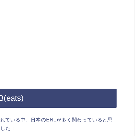
(eats)
催されている中、日本のENLが多く関わっていると思
ました！