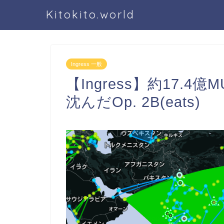
Kitokito.world
Ingress 一般
【Ingress】約17.
沈んだOp. 2B(eats)