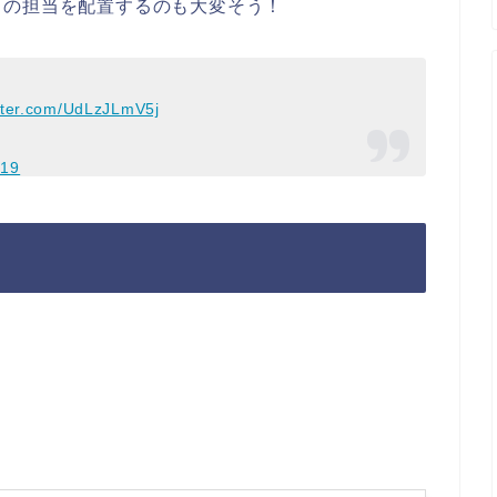
トの担当を配置するのも大変そう！
itter.com/UdLzJLmV5j
019