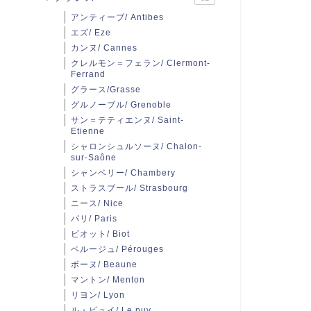
アンティーブ/ Antibes
エズ/ Eze
カンヌ/ Cannes
クレルモン＝フェラン/ Clermont-
Ferrand
グラース/Grasse
グルノーブル/ Grenoble
サン＝テティエンヌ/ Saint-
Etienne
シャロンシュルソーヌ/ Chalon-
sur-Saône
シャンベリー/ Chambery
ストラスブール/ Strasbourg
ニース/ Nice
パリ/ Paris
ビオット/ Biot
ペルージュ/ Pérouges
ボーヌ/ Beaune
マントン/ Menton
リヨン/ Lyon
ル・ピュイ/ Le puy