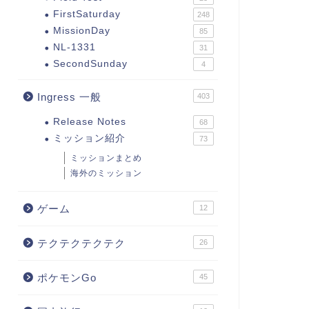
FirstSaturday
248
MissionDay
85
NL-1331
31
SecondSunday
4
Ingress 一般
403
Release Notes
68
ミッション紹介
73
ミッションまとめ
海外のミッション
ゲーム
12
テクテクテクテク
26
ポケモンGo
45