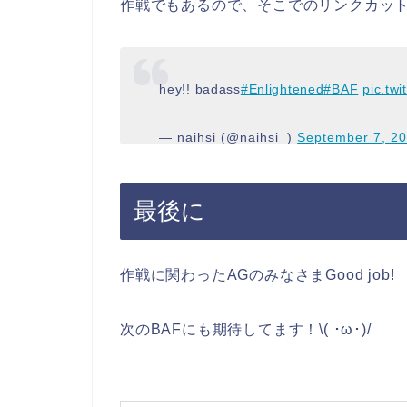
作戦でもあるので、そこでのリンクカッ
hey!! badass
#Enlightened
#BAF
pic.tw
— naihsi (@naihsi_)
September 7, 2
最後に
作戦に関わったAGのみなさまGood job!
次のBAFにも期待してます！\( ･ω･)/