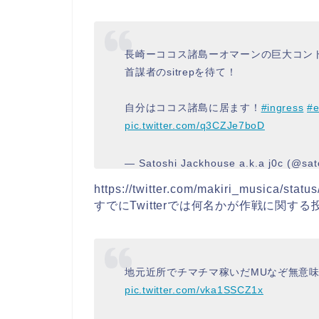
長崎ーココス諸島ーオマーンの巨大コン
首謀者のsitrepを待て！
自分はココス諸島に居ます！
#ingress
#e
pic.twitter.com/q3CZJe7boD
— Satoshi Jackhouse a.k.a j0c (@sa
https://twitter.com/makiri_musica/sta
すでにTwitterでは何名かが作戦に関す
地元近所でチマチマ稼いだMUなぞ無意
pic.twitter.com/vka1SSCZ1x