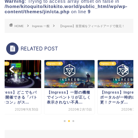
Warning
: Trying to access array offset on false in
/home/kitoquito/kitokito.world/public_html/wp/wp-
content/themes/jin/cta.php
on line
9
HOME
Ingress 一般
【Ingress】首里城をフィールドアードで復元！
RELATED POST
ess 一般
Ingress 一般
Ingress 一般
ngress】一部の機種
【Ingress】Ingressの
【Ingress】どこで
インベントリが正しく
ポータルが一時的に変
トルを開催できる「
されない不具...
更！クールダ...
ルビーコン」がス...
2020年2月13日
2020年3月20日
2020年9