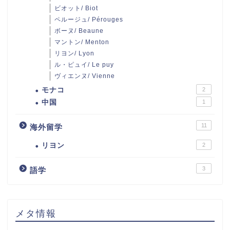
ビオット/ Biot
ペルージュ/ Pérouges
ボーヌ/ Beaune
マントン/ Menton
リヨン/ Lyon
ル・ピュイ/ Le puy
ヴィエンヌ/ Vienne
モナコ
2
中国
1
11
海外留学
リヨン
2
3
語学
メタ情報