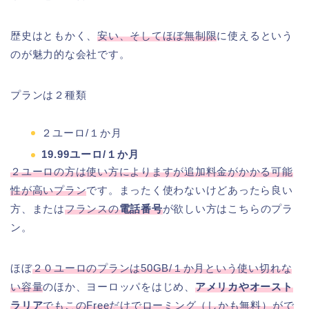
歴史はともかく、
安い、そしてほぼ無制限
に使えるという
のが魅力的な会社です。
プランは２種類
２ユーロ/１か月
19.99ユーロ/１か月
２ユーロの方は使い方によりますが追加料金がかかる可能
性が高いプラン
です。まったく使わないけどあったら良い
方、または
フランスの
電話番号
が欲しい方はこちらのプラ
ン。
ほぼ
２０ユーロのプランは50GB/１か月という使い切れな
い容量
のほか、ヨーロッパをはじめ、
アメリカやオースト
ラリア
でもこのFreeだけでローミング（しかも無料）がで