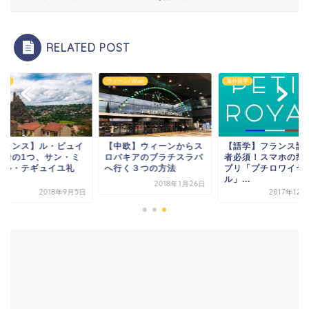
RELATED POST
ン/ Wien
海外留学
フランス
中欧】ウィーンからス
【語学】フランス語学習
【フランス】ル・ピ
バキアのブラチスラバ
者必須！スマホの辞書ア
の奇岩の1つ、サン
行く３つの方法
プリ「プチロワイヤ
シェル・テギュイユ
ル」...
拝...
2018年1月26日
2017年12月24日
2018年