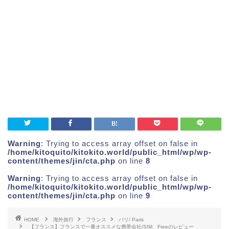
Warning
: Trying to access array offset on false in
/home/kitoquito/kitokito.world/public_html/wp/wp-
content/themes/jin/cta.php
on line
8
Warning
: Trying to access array offset on false in
/home/kitoquito/kitokito.world/public_html/wp/wp-
content/themes/jin/cta.php
on line
9
HOME
海外旅行
フランス
パリ/ Paris
【フランス】フランスで一番オススメな携帯会社/SIM、Freeのレビュー