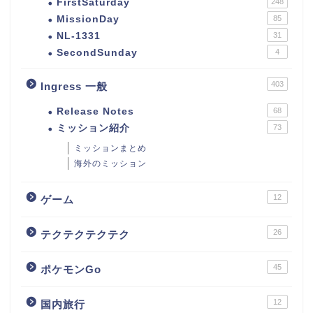
FirstSaturday
248
MissionDay
85
NL-1331
31
SecondSunday
4
403
Ingress 一般
Release Notes
68
ミッション紹介
73
ミッションまとめ
海外のミッション
12
ゲーム
26
テクテクテクテク
45
ポケモンGo
12
国内旅行