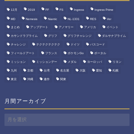
12月
2019
FF
FS
Ingress
Ingress Prime
MD
Nemesis
Niantic
NL-1331
RES
Ver
まとめ
アップデート
アノマリー
アメリカ
イベント
カサンドラプライム
グリフ
グリフチャレンジ
ダルサナプライム
チャレンジ
テクテクテクテク
ドイツ
パスコード
フィールドアート
フランス
ポケモンGo
ポータル
ミッション
ミッションデー
メダル
ヨーロッパ
リヨン
九州
京都
台湾
名古屋
大阪
愛知
札幌
東京
沖縄
連作
関東
月間アーカイブ
月
間
ア