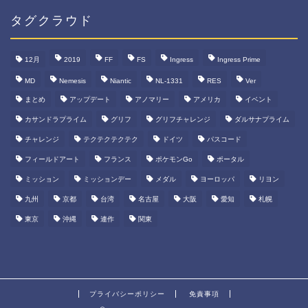
ー
カ
タグクラウド
イ
ブ
12月
2019
FF
FS
Ingress
Ingress Prime
MD
Nemesis
Niantic
NL-1331
RES
Ver
まとめ
アップデート
アノマリー
アメリカ
イベント
カサンドラプライム
グリフ
グリフチャレンジ
ダルサナプライム
チャレンジ
テクテクテクテク
ドイツ
パスコード
フィールドアート
フランス
ポケモンGo
ポータル
ミッション
ミッションデー
メダル
ヨーロッパ
リヨン
九州
京都
台湾
名古屋
大阪
愛知
札幌
東京
沖縄
連作
関東
プライバシーポリシー
免責事項