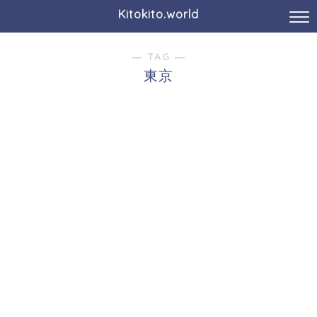
Kitokito.world
― TAG ―
東京