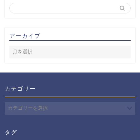
アーカイブ
カテゴリー
カ
テ
ゴ
リ
ー
タグ