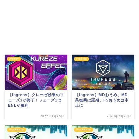
Anomaly
Field Test
【Ingress】クレーゼ効果のフ
【Ingress】MDおうめ、MD
ェーズ1が終了！フェーズ1は
呉復興は延期、FSおうめは中
ENLが勝利
止に
2022年1月25日
2020年2月27日
FirstSaturday
FirstSaturday