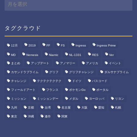
月
間
ア
ー
カ
タグクラウド
イ
ブ
12月
2019
FF
FS
Ingress
Ingress Prime
MD
Nemesis
Niantic
NL-1331
RES
Ver
まとめ
アップデート
アノマリー
アメリカ
イベント
カサンドラプライム
グリフ
グリフチャレンジ
ダルサナプライム
チャレンジ
テクテクテクテク
ドイツ
パスコード
フィールドアート
フランス
ポケモンGo
ポータル
ミッション
ミッションデー
メダル
ヨーロッパ
リヨン
九州
京都
台湾
名古屋
大阪
愛知
札幌
東京
沖縄
連作
関東