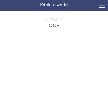
Kitokito.world
― TAG ―
OCF