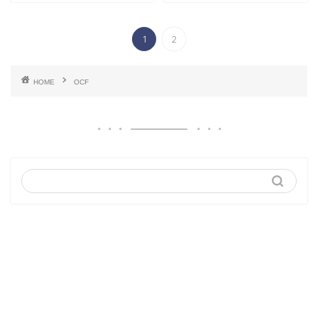
1
2
HOME
OCF