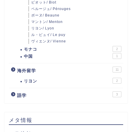
ビオット/ Biot
ペルージュ/ Pérouges
ボーヌ/ Beaune
マントン/ Menton
リヨン/ Lyon
ル・ピュイ/ Le puy
ヴィエンヌ/ Vienne
モナコ
2
中国
1
11
海外留学
リヨン
2
3
語学
メタ情報