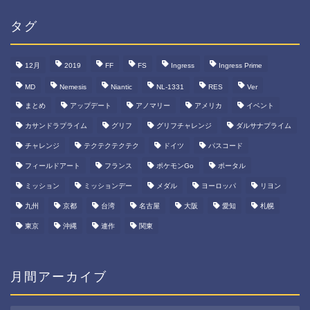
リ
ー
タグ
12月
2019
FF
FS
Ingress
Ingress Prime
MD
Nemesis
Niantic
NL-1331
RES
Ver
まとめ
アップデート
アノマリー
アメリカ
イベント
カサンドラプライム
グリフ
グリフチャレンジ
ダルサナプライム
チャレンジ
テクテクテクテク
ドイツ
パスコード
フィールドアート
フランス
ポケモンGo
ポータル
ミッション
ミッションデー
メダル
ヨーロッパ
リヨン
九州
京都
台湾
名古屋
大阪
愛知
札幌
東京
沖縄
連作
関東
月間アーカイブ