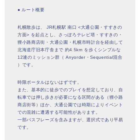
● ルート概要
札幌散歩は、 JR札幌駅 南口 <大通公園・すすきの
方面> を起点とし、さっぽろテレビ塔・すすきの・
狸小路商店街・大通公園・札幌市時計台を経由して
北海道庁旧本庁舎まで 約4.5km を歩くシンプルな
12連のミッション群（ Anyorder・Sequential混合
）です。
時限ポータルはないはずです。
また、基本的に徒歩でのプレイを想定しており、自
転車では押し歩きが必要になる区間がある（狸小路
商店街等）ほか、大通公園では時期によりイベント
での混雑に遭遇する可能性があります。
一部パスフレーズを含みますが、選択式であり平易
です。