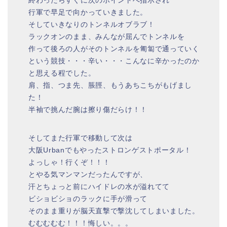
終わったらすぐに次のポイントへ指示され
行軍で早足で向かっていきました。
そしていきなりのトンネルオブラブ！
ラックオンのまま、みんなが屈んでトンネルを
作って後ろの人がそのトンネルを匍匐で通っていく
という競技・・・辛い・・・こんなに辛かったのか
と思える程でした。
肩、指、つま先、脹脛、もうあちこちがもげまし
た！
半袖で挑んだ腕は擦り傷だらけ！！
そしてまた行軍で移動して次は
大阪Urbanでもやったストロンゲストポータル！
よっしゃ！行くぞ！！！
とやる気マンマンだったんですが、
汗とちょっと前にハイドレの水が溢れてて
ビショビショのラックに手が滑って
そのまま重りが脳天直撃で撃沈してしまいました。
むむむむむ！！！悔しい。。。