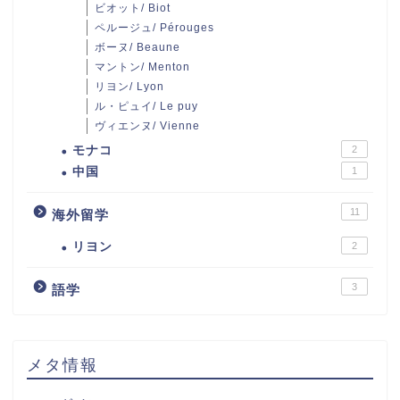
ビオット/ Biot
ペルージュ/ Pérouges
ボーヌ/ Beaune
マントン/ Menton
リヨン/ Lyon
ル・ピュイ/ Le puy
ヴィエンヌ/ Vienne
モナコ
2
中国
1
11
海外留学
リヨン
2
3
語学
メタ情報