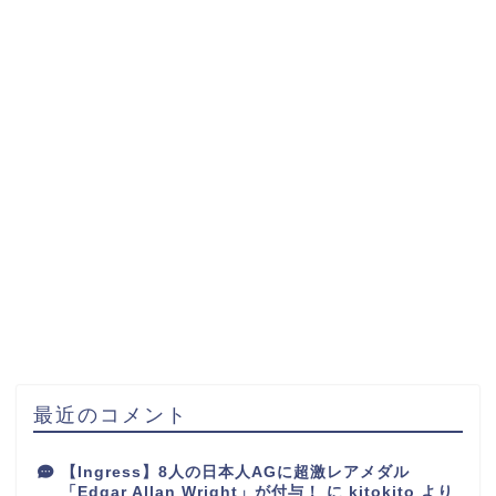
最近のコメント
【Ingress】8人の日本人AGに超激レアメダル
「Edgar Allan Wright」が付与！
に
kitokito
より