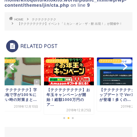
content/themes/jin/cta.php
on line
9
HOME
テクテクテクテク
【テクテクテクテク】イベント「ミカン・オン・ザ・餅 出現！」が開催中！
RELATED POST
テクテクテク
テクテクテクテク
テクテクテクテク
テクテクテクテク】字
【テクテクテクテク】お
【テクテクテクテク
密集地で字が100％に
年玉キャンペーンが開
ップデートで Ver1.0
らない時の対策まと...
始！総額1000万円の
が登場！多くの...
ア...
2018年12月10日
2019年2
2018年12月25日