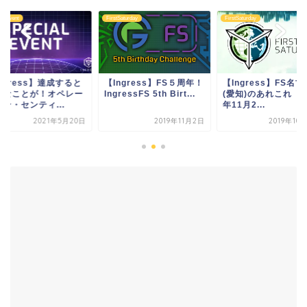
ss Event
FirstSaturday
FirstSaturday
ngress】達成すると
【Ingress】FS５周年！
【Ingress】FS名古
別なことが！オペレー
IngressFS 5th Birt...
(愛知)のあれこれ【2
ン・センティ...
年11月2...
2021年5月20日
2019年11月2日
2019年10