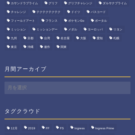
カサンドラプライム
グリフ
グリフチャレンジ
ダルサナプライム
チャレンジ
テクテクテクテク
ドイツ
パスコード
フィールドアート
フランス
ポケモンGo
ポータル
ミッション
ミッションデー
メダル
ヨーロッパ
リヨン
九州
京都
台湾
名古屋
大阪
愛知
札幌
東京
沖縄
連作
関東
月間アーカイブ
月
間
ア
ー
カ
タグクラウド
イ
ブ
12月
2019
FF
FS
Ingress
Ingress Prime