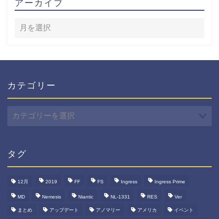
アーカイブ
カテゴリー
カ
テ
ゴ
リ
ー
タグ
12月
2019
FF
FS
Ingress
Ingress Prime
MD
Nemesis
Niantic
NL-1331
RES
Ver
まとめ
アップデート
アノマリー
アメリカ
イベント