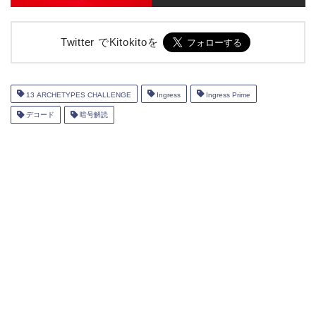
Twitter でKitokitoを
13 ARCHETYPES CHALLENGE
Ingress
Ingress Prime
デコード
暗号解読