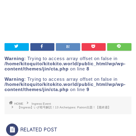
Warning
: Trying to access array offset on false in
/home/kitoquito/kitokito.world/public_html/wp/wp-
content/themes/jin/cta.php
on line
8
Warning
: Trying to access array offset on false in
/home/kitoquito/kitokito.world/public_html/wp/wp-
content/themes/jin/cta.php
on line
9
HOME
Ingress Event
【Ingress】いざ暗号解読！13 Archetypes: Patron出題！【最終週】
RELATED POST