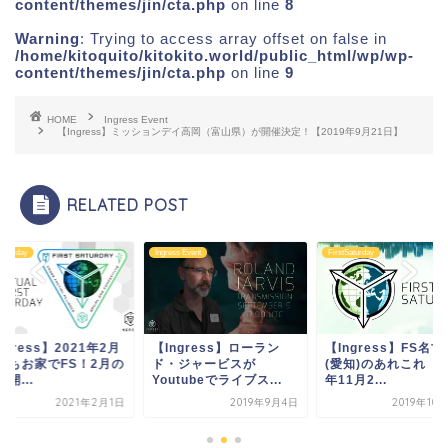
content/themes/jin/cta.php
on line
8
Warning
: Trying to access array offset on false in
/home/kitoquito/kitokito.world/public_html/wp/wp-
content/themes/jin/cta.php
on line
9
HOME
Ingress Event
【Ingress】ミッションデイ高岡（富山県）が開催決定！【2019年9月21日】
RELATED POST
Saturday
Ingress Event
FirstSaturday
ngress】2021年2月
【Ingress】ローラン
【Ingress】FS名古
FSもお家でFS！2月の
ド・ジャービスが
(愛知)のあれこれ【2
の開...
Youtubeでライブス...
年11月2...
2021年2月1日
2019年9月4日
2019年10