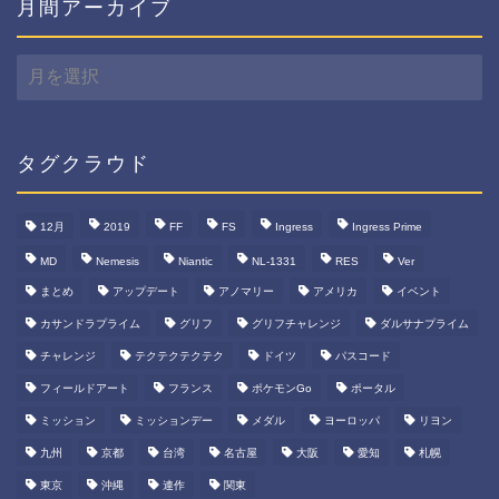
月間アーカイブ
月
間
ア
ー
カ
タグクラウド
イ
ブ
12月
2019
FF
FS
Ingress
Ingress Prime
MD
Nemesis
Niantic
NL-1331
RES
Ver
まとめ
アップデート
アノマリー
アメリカ
イベント
カサンドラプライム
グリフ
グリフチャレンジ
ダルサナプライム
チャレンジ
テクテクテクテク
ドイツ
パスコード
フィールドアート
フランス
ポケモンGo
ポータル
ミッション
ミッションデー
メダル
ヨーロッパ
リヨン
九州
京都
台湾
名古屋
大阪
愛知
札幌
東京
沖縄
連作
関東