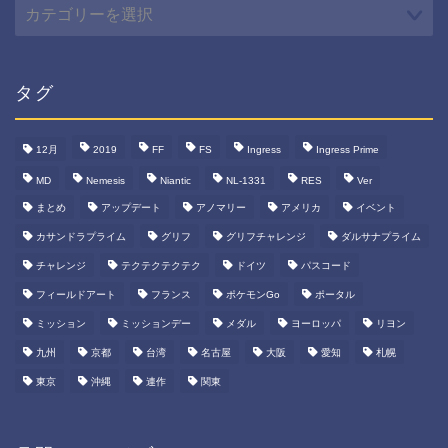
カ
テ
ゴ
リ
ー
タグ
12月
2019
FF
FS
Ingress
Ingress Prime
MD
Nemesis
Niantic
NL-1331
RES
Ver
まとめ
アップデート
アノマリー
アメリカ
イベント
カサンドラプライム
グリフ
グリフチャレンジ
ダルサナプライム
チャレンジ
テクテクテクテク
ドイツ
パスコード
フィールドアート
フランス
ポケモンGo
ポータル
ミッション
ミッションデー
メダル
ヨーロッパ
リヨン
九州
京都
台湾
名古屋
大阪
愛知
札幌
東京
沖縄
連作
関東