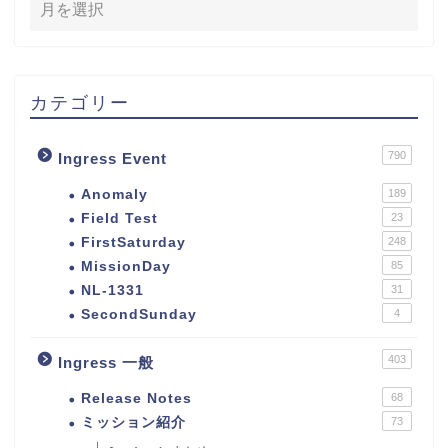
カテゴリー
790
Ingress Event
Anomaly
189
Field Test
23
FirstSaturday
248
MissionDay
85
NL-1331
31
SecondSunday
4
403
Ingress 一般
Release Notes
68
ミッション紹介
73