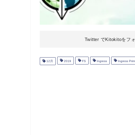
Twitter でKitokitoを
フ
12月
2019
FS
Ingress
Ingress Pri