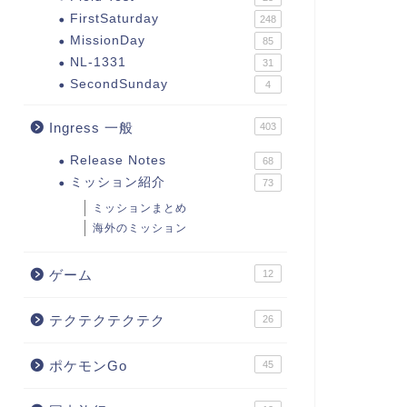
FirstSaturday
248
MissionDay
85
NL-1331
31
SecondSunday
4
Ingress 一般
403
Release Notes
68
ミッション紹介
73
ミッションまとめ
海外のミッション
ゲーム
12
テクテクテクテク
26
ポケモンGo
45