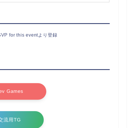
VP for this eventより登録
ev Games
交流用TG