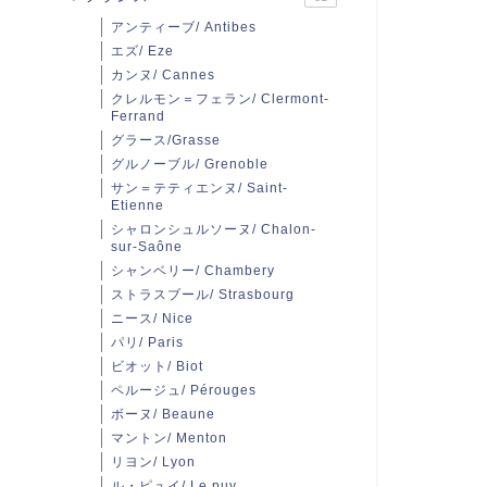
アンティーブ/ Antibes
エズ/ Eze
カンヌ/ Cannes
クレルモン＝フェラン/ Clermont-
Ferrand
グラース/Grasse
グルノーブル/ Grenoble
サン＝テティエンヌ/ Saint-
Etienne
シャロンシュルソーヌ/ Chalon-
sur-Saône
シャンベリー/ Chambery
ストラスブール/ Strasbourg
ニース/ Nice
パリ/ Paris
ビオット/ Biot
ペルージュ/ Pérouges
ボーヌ/ Beaune
マントン/ Menton
リヨン/ Lyon
ル・ピュイ/ Le puy