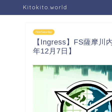
Kitokito.world
FirstSaturday
【Ingress】FS薩摩
年12月7日】