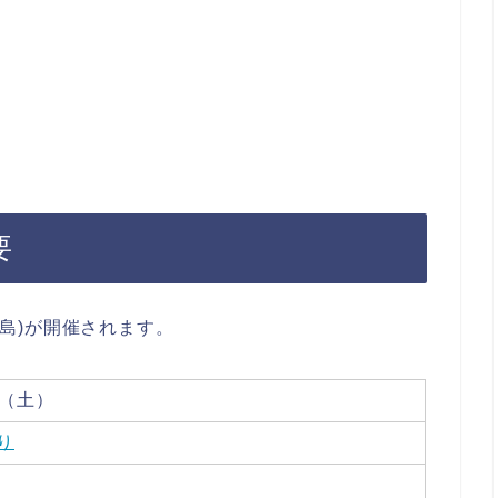
要
児島)が開催されます。
日（土）
り