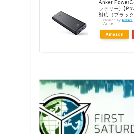
Anker Power
ッテリー)【Power
対応（ブラック
created by
Rinker
Anker
Amazon