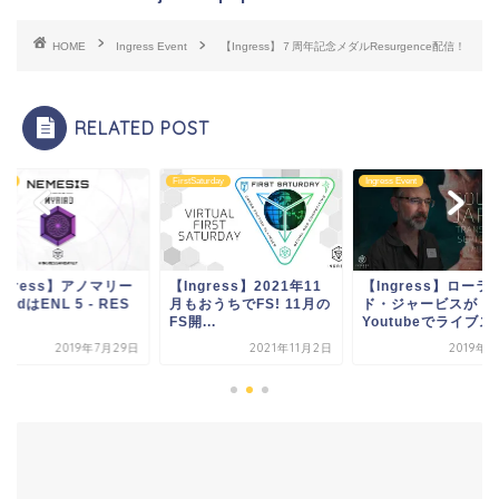
HOME
Ingress Event
【Ingress】７周年記念メダルResurgence配信！
RELATED POST
aly
FirstSaturday
Ingress Event
ngress】アノマリー
【Ingress】2021年11
【Ingress】ローラ
riadはENL 5 - RES
月もおうちでFS! 11月の
ド・ジャービスが
FS開...
Youtubeでライブス..
2019年7月29日
2021年11月2日
2019年