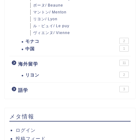
ボーヌ/ Beaune
マントン/ Menton
リヨン/ Lyon
ル・ピュイ/ Le puy
ヴィエンヌ/ Vienne
モナコ
2
中国
1
11
海外留学
リヨン
2
3
語学
メタ情報
ログイン
投稿フィード