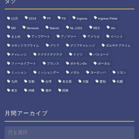
タグ
12月
2019
FF
FS
Ingress
Ingress Prime
MD
Nemesis
Niantic
NL-1331
RES
Ver
まとめ
アップデート
アノマリー
アメリカ
イベント
カサンドラプライム
グリフ
グリフチャレンジ
ダルサナプライム
チャレンジ
テクテクテクテク
ドイツ
パスコード
フィールドアート
フランス
ポケモンGo
ポータル
ミッション
ミッションデー
メダル
ヨーロッパ
リヨン
九州
京都
台湾
名古屋
大阪
愛知
札幌
東京
沖縄
連作
関東
月間アーカイブ
月
間