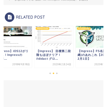
RELATED POST
aly
Ingress Event
FirstSaturday
ngress】iOS12がリ
【Ingress】 目標第二段
【Ingress】FS名護
ス！Ingressの
階もほぼクリア！
縄)のあれこれ【202
12...
#didact グロ...
2月1日】
2018年9月18日
2020年2月24日
2020年1