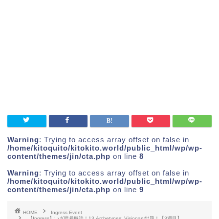
Warning
: Trying to access array offset on false in
/home/kitoquito/kitokito.world/public_html/wp/wp-
content/themes/jin/cta.php
on line
8
Warning
: Trying to access array offset on false in
/home/kitoquito/kitokito.world/public_html/wp/wp-
content/themes/jin/cta.php
on line
9
HOME
Ingress Event
【Ingress】いざ暗号解読！13 Archetypes: Visionary出題！【3週目】