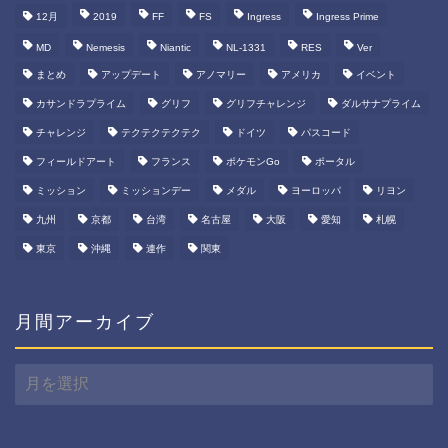
12月
2019
FF
FS
Ingress
Ingress Prime
MD
Nemesis
Niantic
NL-1331
RES
Ver
まとめ
アップデート
アノマリー
アメリカ
イベント
カサンドラプライム
グリフ
グリフチャレンジ
ダルサナプライム
チャレンジ
テクテクテクテク
ドイツ
パスコード
フィールドアート
フランス
ポケモンGo
ポータル
ミッション
ミッションデー
メダル
ヨーロッパ
リヨン
九州
京都
台湾
名古屋
大阪
愛知
札幌
東京
沖縄
連作
関東
月間アーカイブ
月
間
ア
ー