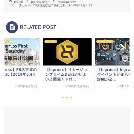
HOME
Ingress Event
FirstSaturday
【Ingress】FS大阪(大阪)のあれこれ【2019年12月7日】
RELATED POST
Saturday
Anomaly
Ingress Event
ngress】FS名古屋の
【Ingress】リカージョ
【Ingress】Ingres
これ【2019年5月4
ンプライムDay2がいよ
年イベントがまもな
】
いよ開催！ドロ...
詳細が公...
2019年4月20日
2018年11月16日
2021年1