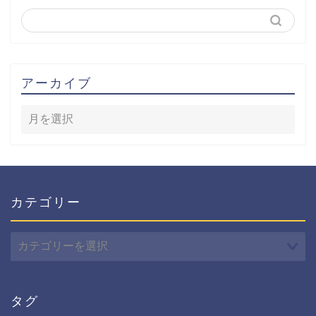
アーカイブ
カテゴリー
カ
テ
ゴ
リ
ー
タグ