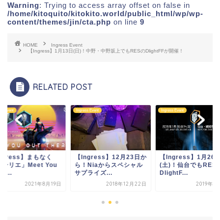
Warning
: Trying to access array offset on false in
/home/kitoquito/kitokito.world/public_html/wp/wp-
content/themes/jin/cta.php
on line
9
HOME
Ingress Event
【Ingress】1月13日(日)！中野・中野坂上でもRESのDlightFFが開催！
RELATED POST
ss Event
Ingress Event
Ingress Event
ngress】まもなく
【Ingress】12月23日か
【Ingress】1月26
ーリエ」Meet You
ら！Niaからスペシャル
(土)！仙台でもRES
 T...
サプライズ...
DlightF...
2021年8月19日
2018年12月22日
2019年1