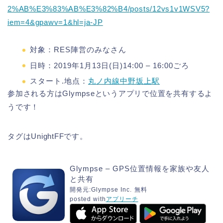
2%AB%E3%83%AB%E3%82%B4/posts/12vs1v1WSV5?
iem=4&gpawv=1&hl=ja-JP
対象：RES陣営のみなさん
日時：2019年1月13日(日)14:00 – 16:00ごろ
スタート.地点：
丸ノ内線中野坂上駅
参加される方はGlympseというアプリで位置を共有するよ
うです！
タグはUnightFFです。
Glympse – GPS位置情報を家族や友人
と共有
開発元:
Glympse Inc.
無料
posted with
アプリーチ