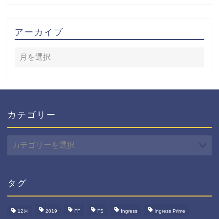
アーカイブ
カテゴリー
カ
テ
ゴ
リ
ー
タグ
12月
2019
FF
FS
Ingress
Ingress Prime