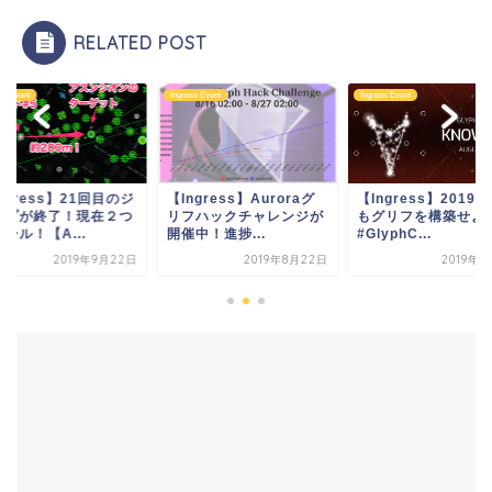
RELATED POST
gress Event
Ingress Event
Ingress Event
Ingress】Auroraグ
【Ingress】2019年8月
【Ingress】21
フハックチャレンジが
もグリフを構築せよ！
ャンプが終了！現
催中！進捗...
#GlyphC...
がゴール！【A...
2019年8月22日
2019年8月2日
2019年