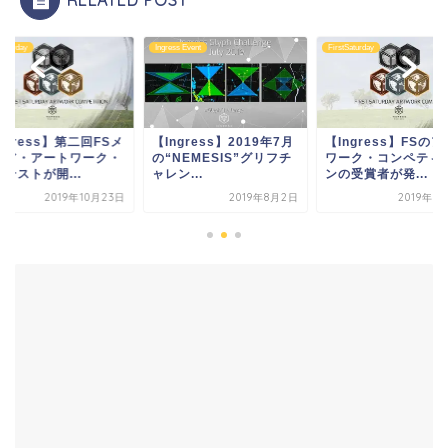
Saturday
Ingress Event
FirstSaturday
ngress】第二回FSメ
【Ingress】2019年7月
【Ingress】FSの
ィア・アートワーク・
の“NEMESIS”グリフチ
ワーク・コンペティ
テストが開...
ャレン...
ンの受賞者が発...
2019年10月23日
2019年8月2日
2019年8