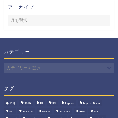
アーカイブ
カテゴリー
カ
テ
ゴ
リ
ー
タグ
12月
2019
FF
FS
Ingress
Ingress Prime
MD
Nemesis
Niantic
NL-1331
RES
Ver