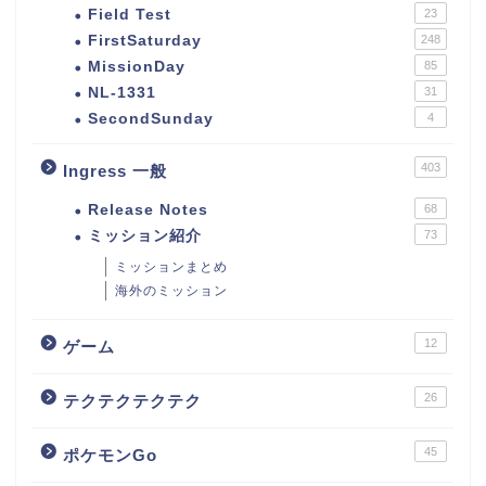
Field Test
23
FirstSaturday
248
MissionDay
85
NL-1331
31
SecondSunday
4
403
Ingress 一般
Release Notes
68
ミッション紹介
73
ミッションまとめ
海外のミッション
12
ゲーム
26
テクテクテクテク
45
ポケモンGo