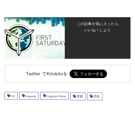
この記事が気に入ったら
いいね！しよう
Twitter でKitokitoを
FS
Ingress
Ingress Prime
愛媛
西条