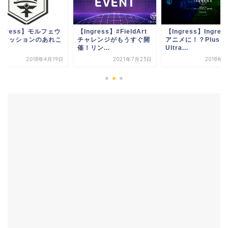
ngress】#FieldArt
【Ingress】Ingressが
【Ingress】モルフ
ャレンジがもうすぐ開
アニメに！？Plus
ス・ミッションのあ
リン...
Ultra...
れ
2021年7月23日
2018年3月8日
2018年4