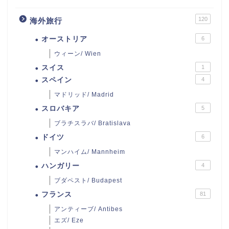
120
海外旅行
オーストリア
6
ウィーン/ Wien
スイス
1
スペイン
4
マドリッド/ Madrid
スロバキア
5
ブラチスラバ/ Bratislava
ドイツ
6
マンハイム/ Mannheim
ハンガリー
4
ブダペスト/ Budapest
フランス
81
アンティーブ/ Antibes
エズ/ Eze