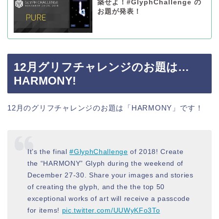
築せよ！#GlyphChallenge の
お題が発表！
12月グリフチャレンジのお題は…
HARMONY!
12月のグリフチャレンジのお題は「HARMONY」です！
It’s the final
#GlyphChallenge
of 2018! Create
the “HARMONY” Glyph during the weekend of
December 27-30. Share your images and stories
of creating the glyph, and the the top 50
exceptional works of art will receive a passcode
for items!
pic.twitter.com/UUWyKFo3To