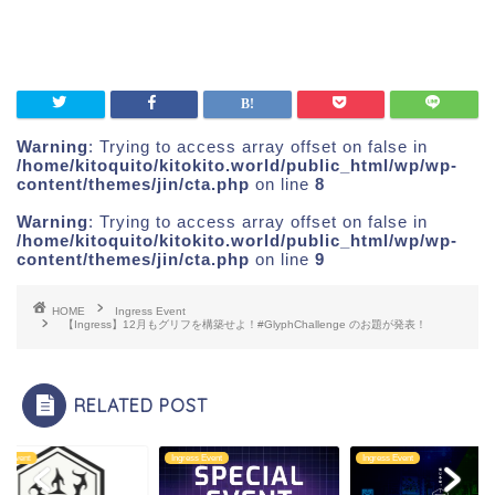
Warning
: Trying to access array offset on false in
/home/kitoquito/kitokito.world/public_html/wp/wp-
content/themes/jin/cta.php
on line
8
Warning
: Trying to access array offset on false in
/home/kitoquito/kitokito.world/public_html/wp/wp-
content/themes/jin/cta.php
on line
9
HOME
Ingress Event
【Ingress】12月もグリフを構築せよ！#GlyphChallenge のお題が発表！
RELATED POST
ss Event
Ingress Event
Ingress Event