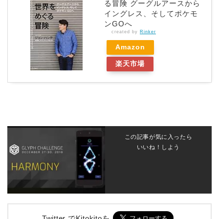
る冒険 グーグルアースから
イングレス、そしてポケモ
ンGOへ
created by
Rinker
Amazon
楽天市場
この記事が気に入ったら
いいね！しよう
Twitter でKitokitoを