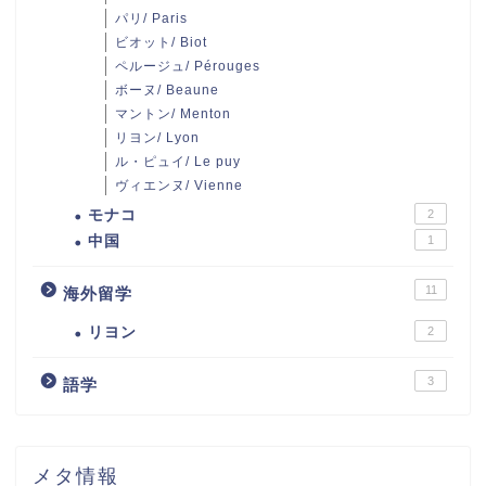
パリ/ Paris
ビオット/ Biot
ペルージュ/ Pérouges
ボーヌ/ Beaune
マントン/ Menton
リヨン/ Lyon
ル・ピュイ/ Le puy
ヴィエンヌ/ Vienne
モナコ
2
中国
1
11
海外留学
リヨン
2
3
語学
メタ情報