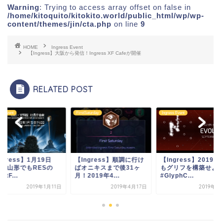
Warning
: Trying to access array offset on false in
/home/kitoquito/kitokito.world/public_html/wp/wp-
content/themes/jin/cta.php
on line
9
HOME
Ingress Event
【Ingress】大阪から発信！Ingress XF Cafeが開催
RELATED POST
ss Event
FirstSaturday
Ingress Event
ngress】1月19日
【Ingress】順調に行け
【Ingress】2019
)！山形でもRESの
ばオニキスまで後31ヶ
もグリフを構築せよ
ghtF...
月！2019年4...
#GlyphC...
2019年1月11日
2019年4月17日
2019年