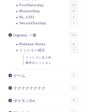
FirstSaturday
248
MissionDay
85
NL-1331
31
SecondSunday
4
Ingress 一般
403
Release Notes
68
ミッション紹介
73
ミッションまとめ
海外のミッション
ゲーム
12
テクテクテクテク
26
ポケモンGo
45