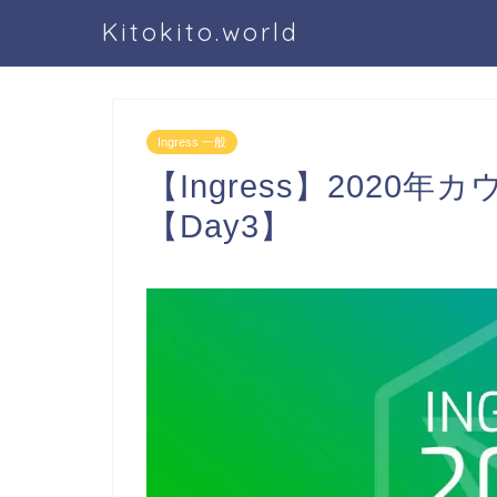
Kitokito.world
Ingress 一般
【Ingress】202
【Day3】