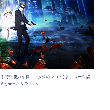
る特殊能力を持つ主人公のマコト(緑)、スーツ姿
記憶を失ったサラの3人。