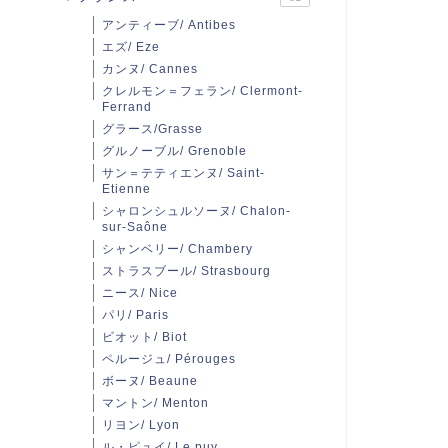
アンティーブ/ Antibes
エズ/ Eze
カンヌ/ Cannes
クレルモン＝フェラン/ Clermont-
Ferrand
グラース/Grasse
グルノーブル/ Grenoble
サン＝テティエンヌ/ Saint-
Etienne
シャロンシュルソーヌ/ Chalon-
sur-Saône
シャンベリー/ Chambery
ストラスブール/ Strasbourg
ニース/ Nice
パリ/ Paris
ビオット/ Biot
ペルージュ/ Pérouges
ボーヌ/ Beaune
マントン/ Menton
リヨン/ Lyon
ル・ピュイ/ Le puy