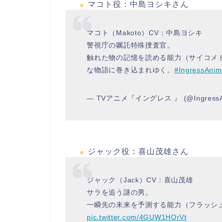
マコト役：中島ヨシキさん
マコト（Makoto）CV：中島ヨシキ
警視庁の嘱託特殊捜査官。
触れた物の記憶を読める能力（サイコメ
な物語に巻き込まれゆく。
#IngressAni
— TVアニメ『イングレス 』 (@IngressA
ジャック役：喜山茂雄さん
ジャック（Jack）CV：喜山茂雄
サラを追う謎の男。
一瞬先の未来を予測する能力（フラッシ
pic.twitter.com/4GUW1HOrVt