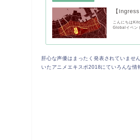
【Ingres
こんにちはKitok
Globalイベン
肝心な声優はまったく発表されていませ
いたアニメエキスポ2018にていろんな