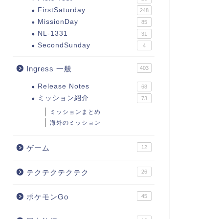
FirstSaturday
248
MissionDay
85
NL-1331
31
SecondSunday
4
Ingress 一般
403
Release Notes
68
ミッション紹介
73
ミッションまとめ
海外のミッション
ゲーム
12
テクテクテクテク
26
ポケモンGo
45