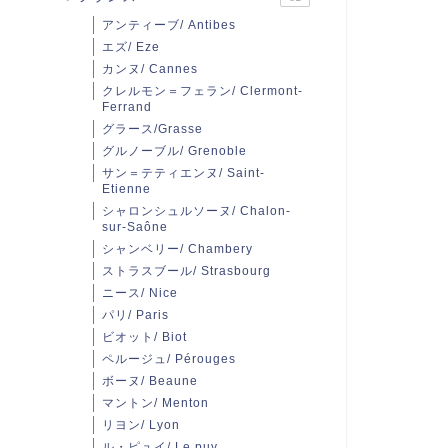
アンティーブ/ Antibes
エズ/ Eze
カンヌ/ Cannes
クレルモン＝フェラン/ Clermont-
Ferrand
グラース/Grasse
グルノーブル/ Grenoble
サン＝テティエンヌ/ Saint-
Etienne
シャロンシュルソーヌ/ Chalon-
sur-Saône
シャンベリー/ Chambery
ストラスブール/ Strasbourg
ニース/ Nice
パリ/ Paris
ビオット/ Biot
ペルージュ/ Pérouges
ボーヌ/ Beaune
マントン/ Menton
リヨン/ Lyon
ル・ピュイ/ Le puy