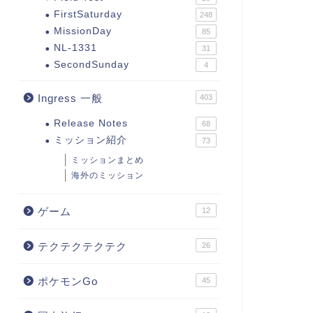
FirstSaturday
248
MissionDay
85
NL-1331
31
SecondSunday
4
Ingress 一般
403
Release Notes
68
ミッション紹介
73
ミッションまとめ
海外のミッション
ゲーム
12
テクテクテクテク
26
ポケモンGo
45