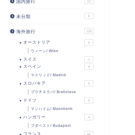
国内旅行
12
未分類
4
海外旅行
120
オーストリア
6
ウィーン/ Wien
スイス
1
スペイン
4
マドリッド/ Madrid
スロバキア
5
ブラチスラバ/ Bratislava
ドイツ
6
マンハイム/ Mannheim
ハンガリー
4
ブダペスト/ Budapest
フランス
81