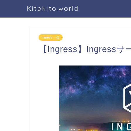
Kitokito.world
Ingress 一般
【Ingress】Ingr