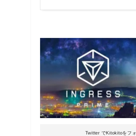
Twitter でKitokitoを
フ