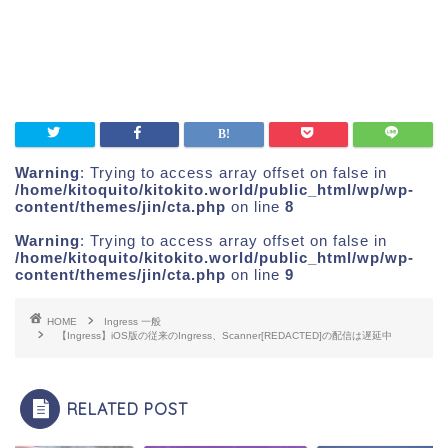
Warning
: Trying to access array offset on false in
/home/kitoquito/kitokito.world/public_html/wp/wp-
content/themes/jin/cta.php
on line
8
Warning
: Trying to access array offset on false in
/home/kitoquito/kitokito.world/public_html/wp/wp-
content/themes/jin/cta.php
on line
9
HOME
Ingress 一般
【Ingress】iOS版の従来のIngress、Scanner[REDACTED]の配信は遅延中
RELATED POST