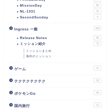
MissionDay
85
NL-1331
31
SecondSunday
4
403
Ingress 一般
Release Notes
68
ミッション紹介
73
ミッションまとめ
海外のミッション
12
ゲーム
26
テクテクテクテク
45
ポケモンGo
12
国内旅行