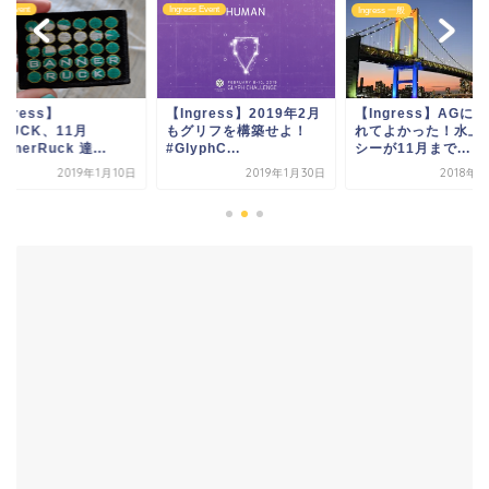
ss Event
Ingress Event
Ingress 一般
ngress】
【Ingress】2019年2月
【Ingress】AGに
RUCK、11月
もグリフを構築せよ！
れてよかった！水上
annerRuck 達...
#GlyphC...
シーが11月まで...
2019年1月10日
2019年1月30日
2018年