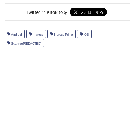
Twitter でKitokitoを
Android
Ingress
Ingress Prime
iOS
Scanner[REDACTED]