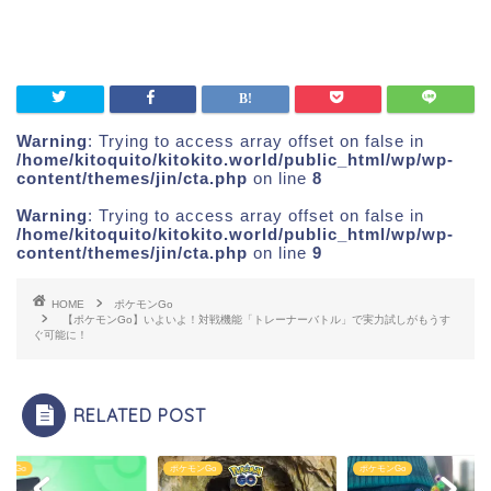
Warning
: Trying to access array offset on false in
/home/kitoquito/kitokito.world/public_html/wp/wp-
content/themes/jin/cta.php
on line
8
Warning
: Trying to access array offset on false in
/home/kitoquito/kitokito.world/public_html/wp/wp-
content/themes/jin/cta.php
on line
9
HOME
ポケモンGo
【ポケモンGo】いよいよ！対戦機能「トレーナーバトル」で実力試しがもうす
ぐ可能に！
RELATED POST
モンGo
ポケモンGo
ポケモンGo