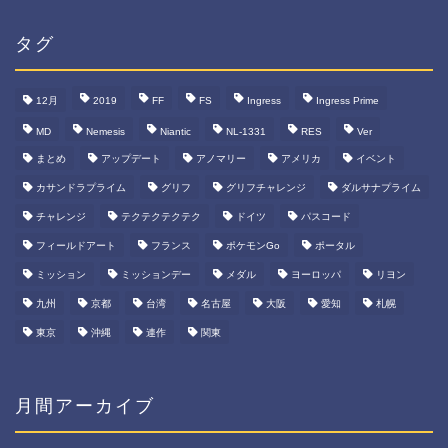
リ
ー
タグ
12月
2019
FF
FS
Ingress
Ingress Prime
MD
Nemesis
Niantic
NL-1331
RES
Ver
まとめ
アップデート
アノマリー
アメリカ
イベント
カサンドラプライム
グリフ
グリフチャレンジ
ダルサナプライム
チャレンジ
テクテクテクテク
ドイツ
パスコード
フィールドアート
フランス
ポケモンGo
ポータル
ミッション
ミッションデー
メダル
ヨーロッパ
リヨン
九州
京都
台湾
名古屋
大阪
愛知
札幌
東京
沖縄
連作
関東
月間アーカイブ