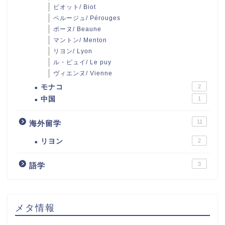
ビオット/ Biot
ペルージュ/ Pérouges
ボーヌ/ Beaune
マントン/ Menton
リヨン/ Lyon
ル・ピュイ/ Le puy
ヴィエンヌ/ Vienne
モナコ
2
中国
1
11
海外留学
リヨン
2
3
語学
メタ情報