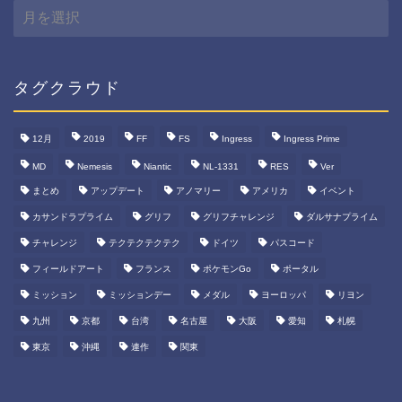
月
間
ア
ー
カ
タグクラウド
イ
ブ
12月
2019
FF
FS
Ingress
Ingress Prime
MD
Nemesis
Niantic
NL-1331
RES
Ver
まとめ
アップデート
アノマリー
アメリカ
イベント
カサンドラプライム
グリフ
グリフチャレンジ
ダルサナプライム
チャレンジ
テクテクテクテク
ドイツ
パスコード
フィールドアート
フランス
ポケモンGo
ポータル
ミッション
ミッションデー
メダル
ヨーロッパ
リヨン
九州
京都
台湾
名古屋
大阪
愛知
札幌
東京
沖縄
連作
関東