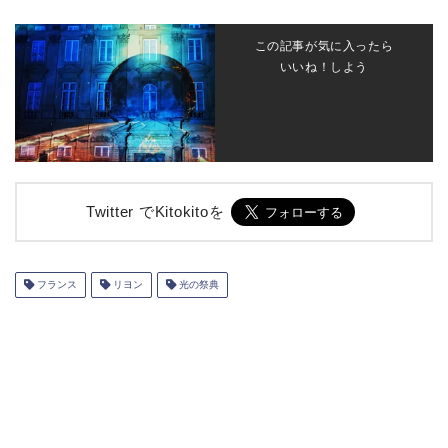
この記事が気に入ったら
いいね！しよう
Twitter でKitokitoを
フランス
リヨン
光の祭典