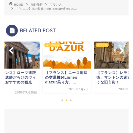
HOME
海外旅行
フランス
【リヨン】光の祭典/ Fête des lumières 2017
RELATED POST
ンス
ニース/ Nice
フランス
フランス】ローマ遺跡
【フランス】ニース周辺
【フランス】レモン
街！遺跡だらけのヴィ
の交通機関Lignes
街、マントンの迷路
ンヌおすすめの観光
d'azur乗り方、...
うな旧市街！
.
2018年3月7日
2018年3
2018年9月30日