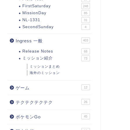
FirstSaturday
248
MissionDay
85
NL-1331
31
SecondSunday
4
Ingress 一般
403
Release Notes
68
ミッション紹介
73
ミッションまとめ
海外のミッション
ゲーム
12
テクテクテクテク
26
ポケモンGo
45