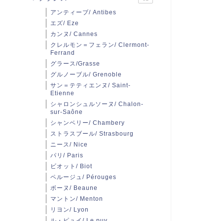
アンティーブ/ Antibes
エズ/ Eze
カンヌ/ Cannes
クレルモン＝フェラン/ Clermont-
Ferrand
グラース/Grasse
グルノーブル/ Grenoble
サン＝テティエンヌ/ Saint-
Etienne
シャロンシュルソーヌ/ Chalon-
sur-Saône
シャンベリー/ Chambery
ストラスブール/ Strasbourg
ニース/ Nice
パリ/ Paris
ビオット/ Biot
ペルージュ/ Pérouges
ボーヌ/ Beaune
マントン/ Menton
リヨン/ Lyon
ル・ピュイ/ Le puy