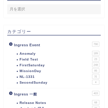
カテゴリー
790
Ingress Event
Anomaly
189
Field Test
23
FirstSaturday
248
MissionDay
85
NL-1331
31
SecondSunday
4
403
Ingress 一般
Release Notes
68