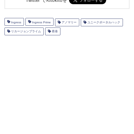
Twitter でKitokitoを
Ingress
Ingress Prime
アノマリー
ユニークポータルハック
リカージョンプライム
香港