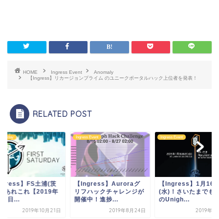
HOME
Ingress Event
Anomaly
【Ingress】リカージョンプライム のユニークポータルハック上位者を発表！
RELATED POST
Saturday
Ingress Event
Ingress Event
ngress】FS土浦(茨
【Ingress】Auroraグ
【Ingress】1月16
)のあれこれ【2019年
リフハックチャレンジが
(水)！さいたまでもR
月2日...
開催中！進捗...
のUnigh...
2019年10月21日
2019年8月24日
2019年1