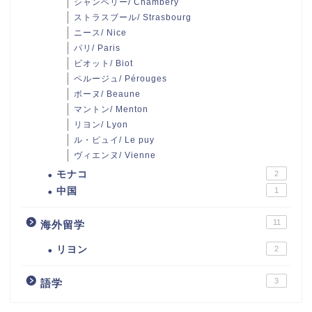
シャンベリー/ Chambery
ストラスブール/ Strasbourg
ニース/ Nice
パリ/ Paris
ビオット/ Biot
ペルージュ/ Pérouges
ボーヌ/ Beaune
マントン/ Menton
リヨン/ Lyon
ル・ピュイ/ Le puy
ヴィエンヌ/ Vienne
モナコ
2
中国
1
11
海外留学
リヨン
2
3
語学